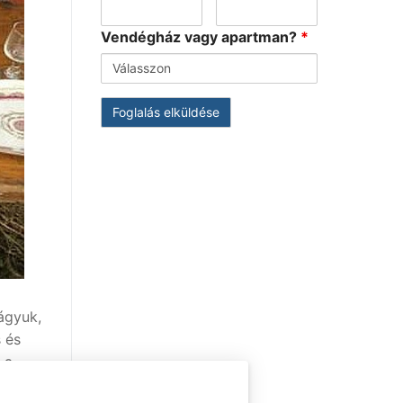
Vendégház vagy apartman?
*
ágyuk,
 és
 a