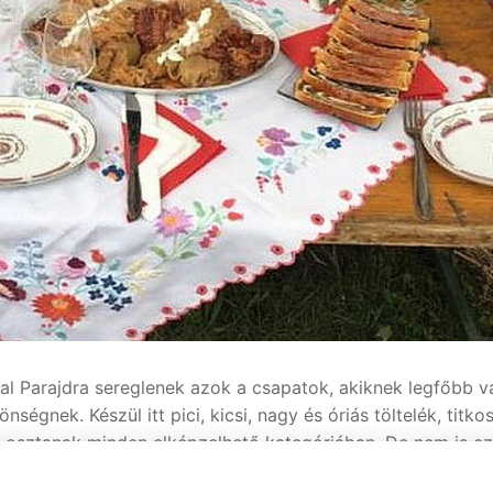
l Parajdra sereglenek azok a csapatok, akiknek legfőbb v
nek. Készül itt pici, kicsi, nagy és óriás töltelék, titkos
is osztanak minden elképzelhető kategóriában. De nem is ez