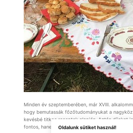
Minden év szeptemberében, már XVIII. alkalomma
hogy bemutassák főzőtudományukat a nagyközönség
kevésbé titkos receptek alapján. Aztán díjakat 
fontos, hanem a részvétel.
Oldalunk sütiket használ!